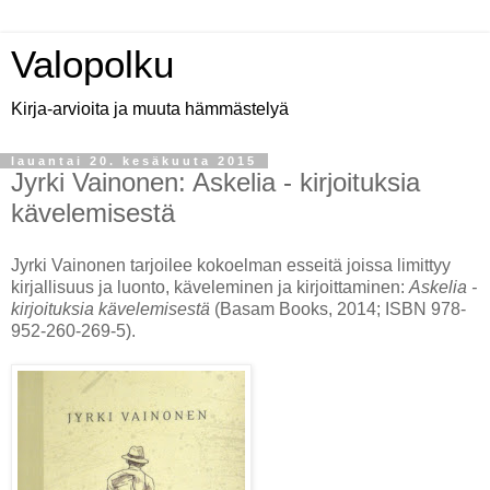
Valopolku
Kirja-arvioita ja muuta hämmästelyä
lauantai 20. kesäkuuta 2015
Jyrki Vainonen: Askelia - kirjoituksia
kävelemisestä
Jyrki Vainonen tarjoilee kokoelman esseitä joissa limittyy
kirjallisuus ja luonto, käveleminen ja kirjoittaminen:
Askelia -
kirjoituksia kävelemisestä
(Basam Books, 2014; ISBN 978-
952-260-269-5).